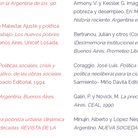
en la Argentina de los ´90
.
Armony, V. y Kessler, G. Imá
pobreza y desempleo. En: 
historia reciente. Argentina
Malestar. Ajuste y política
abajo. Los nuevos pobres:
Bertranou, Julián y otros (C
nos Aires, Unicef Losada,
(Des)memoria institucional e h
Buenos Aires, Prometeo Lib
Políticas sociales, crisis y
Coraggio, José Luis.
Política
ativo, de las obras sociales
política neoliberal para la ci
acio Editorial, 1994.
Sarmiento- Miño Dávila Edit
Argentina. Buenos Aires,
Galín, P. y Novick, M.
La prec
Aires, CEAL, 1990.
a pobreza urbana: dinámica
Minujin, Alberto y López Nés
os décadas. REVISTA DE LA
Argentino. NUEVA SOCIEDA