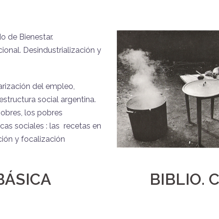
do de Bienestar.
cional. Desindustrialización y
arización del empleo,
structura social argentina.
obres, los pobres
icas sociales : las recetas en
ción y focalización
BÁSICA
BIBLIO.