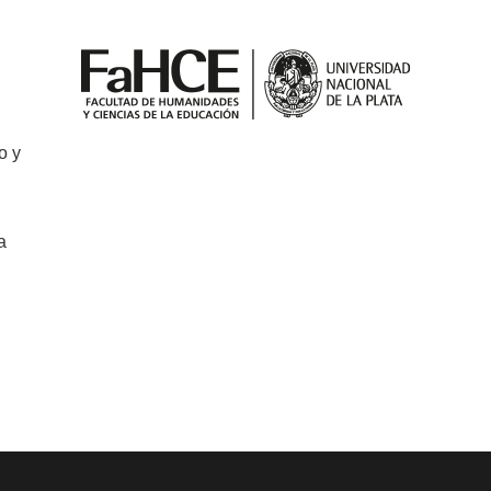
o y
a