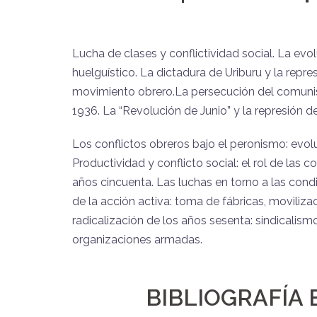
Lucha de clases y conflictividad social. La ev
huelguístico. La dictadura de Uriburu y la repre
movimiento
obrero.La
persecución del comuni
1936. La “Revolución de Junio” y la represión de
Los conflictos obreros bajo el peronismo: evolu
Productividad y conflicto social: el rol de las c
años cincuenta. Las luchas en torno a las condi
de la acción activa: toma de fábricas, moviliza
radicalización de los años sesenta: sindicalismo
organizaciones armadas.
BIBLIOGRAFÍA 