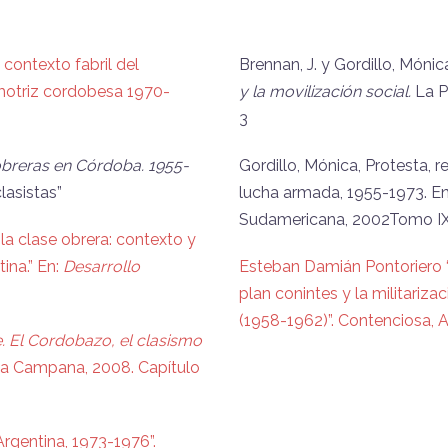
 contexto fabril del
Brennan, J. y Gordillo, Mónic
tomotriz cordobesa 1970-
y la movilización social.
La P
3
obreras en Córdoba. 1955-
Gordillo, Mónica, Protesta, re
lasistas”
lucha armada, 1955-1973. En:
Sudamericana, 2002Tomo IX, 
la clase obrera: contexto y
ina.” En:
Desarrollo
Esteban Damián Pontoriero “
plan conintes y la militariza
(1958-1962)”. Contenciosa, Añ
 El Cordobazo, el clasismo
 la Campana, 2008. Capítulo
 Argentina, 1973-1976”.