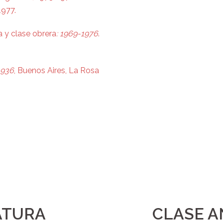
1977.
a y clase obrera
: 1969-1976
.
1936
, Buenos Aires, La Rosa
ATURA
CLASE A